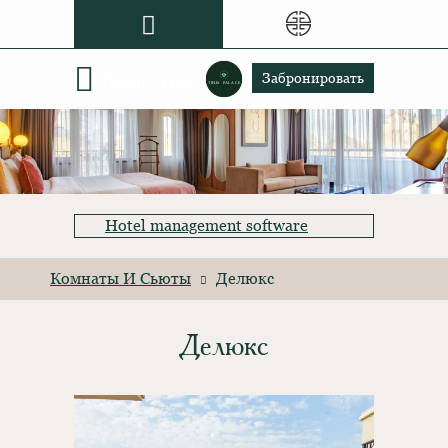
Grand Gloria
Забронировать
Тифлис Палас
Hotel management software
Комнаты И Сьюты
Делюкс
Делюкс