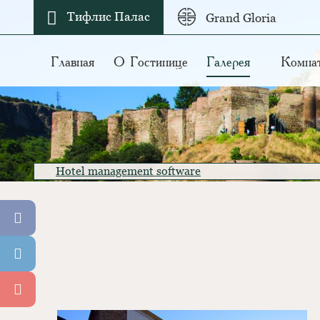
Тифлис Палас
Grand Gloria
Главная
О Гостинице
Галерея
Комна
Hotel management software